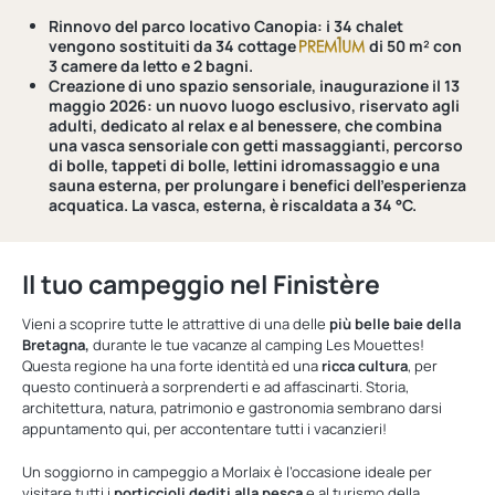
Rinnovo del parco locativo Canopia:
i 34 chalet
vengono sostituiti da 34 cottage
di 50 m² con
3 camere da letto e 2 bagni.
Creazione di uno spazio sensoriale, inaugurazione il 13
maggio 2026:
un nuovo luogo esclusivo, riservato agli
adulti, dedicato al relax e al benessere, che combina
una vasca sensoriale con getti massaggianti, percorso
di bolle, tappeti di bolle, lettini idromassaggio e una
sauna esterna, per prolungare i benefici dell'esperienza
acquatica. La vasca, esterna, è riscaldata a 34 °C.
Il tuo campeggio nel Finistère
Vieni a scoprire tutte le attrattive di una delle
più belle baie della
Bretagna,
durante le tue vacanze al camping Les Mouettes!
Questa regione ha una forte identità ed una
ricca cultura
, per
questo continuerà a sorprenderti e ad affascinarti. Storia,
architettura, natura, patrimonio e gastronomia sembrano darsi
appuntamento qui, per accontentare tutti i vacanzieri!
Un soggiorno in campeggio a Morlaix è l’occasione ideale per
visitare tutti i
porticcioli dediti alla pesca
e al turismo della