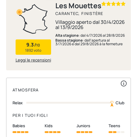
Les Mouettes
CARANTEC, FINISTÈRE
Villaggio aperto dal 30/4/2026
al 13/9/2026
Alta stagione
: dal 4/7/2026 al 28/8/2026
Bassa stagione
: dall'apertura al
9.3
3/7/2026 e dal 29/8/2026 à la fermeture
/
10
1892 voto
Leggi le recensioni
ATMOSFERA
Relax
Club
PER I TUOI FIGLI
babies
kids
juniors
teens