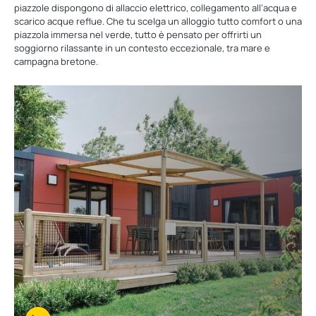
piazzole dispongono di allaccio elettrico, collegamento all’acqua e
scarico acque reflue. Che tu scelga un alloggio tutto comfort o una
piazzola immersa nel verde, tutto è pensato per offrirti un
soggiorno rilassante in un contesto eccezionale, tra mare e
campagna bretone.
Scopri
i
nostri
alloggi