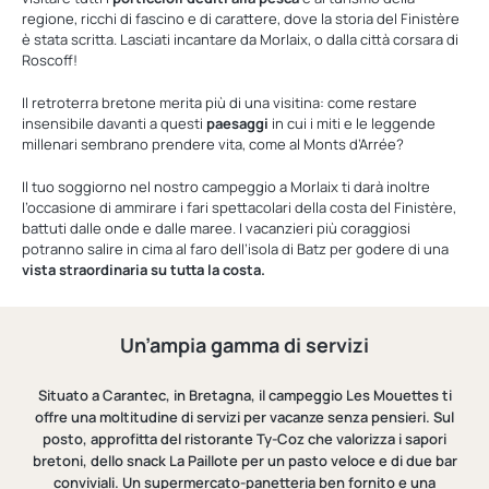
regione, ricchi di fascino e di carattere, dove la storia del Finistère
è stata scritta. Lasciati incantare da Morlaix, o dalla città corsara di
Roscoff!
Il retroterra bretone merita più di una visitina: come restare
insensibile davanti a questi
paesaggi
in cui i miti e le leggende
millenari sembrano prendere vita, come al Monts d’Arrée?
Il tuo soggiorno nel nostro campeggio a Morlaix ti darà inoltre
l’occasione di ammirare i fari spettacolari della costa del Finistère,
battuti dalle onde e dalle maree. I vacanzieri più coraggiosi
potranno salire in cima al faro dell’isola di Batz per godere di una
vista straordinaria su tutta la costa.
Un’ampia gamma di servizi
Situato a Carantec, in Bretagna, il campeggio Les Mouettes ti
offre una moltitudine di servizi per vacanze senza pensieri. Sul
posto, approfitta del ristorante Ty-Coz che valorizza i sapori
bretoni, dello snack La Paillote per un pasto veloce e di due bar
conviviali. Un supermercato-panetteria ben fornito e una