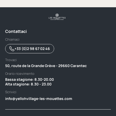
Contattaci
Chiamaci
+33 (0)2 98 67 02 46
Trovaci
50, route de la Grande Grève - 29660 Carantec
Orario ricevimento
Bassa stagione: 8.30-20.00 ‎ ‎ ‎ ‎ ‎ ‎ ‎ ‎ ‎ ‎ ‎ ‎ ‎ ‎ ‎ ‎ ‎ ‎ ‎ ‎ ‎ ‎ ‎ ‎ ‎ ‎ ‎ ‎ ‎ ‎ ‎ ‎ ‎ ‎ ‎ ‎ ‎ ‎ ‎ ‎ ‎ ‎ ‎ ‎ ‎ ‎ ‎ ‎ ‎ ‎ ‎ ‎ ‎ ‎ ‎ ‎ ‎ ‎‎ ‎ ‎ ‎ ‎ ‎ ‎ ‎ ‎ ‎ ‎ ‎ ‎
Alta stagione: 8.30 - 23.00
Scrivici
info@yellohvillage-les-mouettes.com